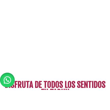
DISFRUTA DE TODOS LOS SENTIDOS
EN TABUN
La cultura árabe e israelí conviven pacíficamente entre
recetas, aromas y sabores para que puedas disfrutar de una