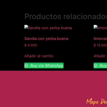
Productos relacionado
Sandia con yerba buena
limona
$
9.900
$
13.90
Añadir al carrito
Añadir 
Buy via WhatsApp
Buy
Mapa Del