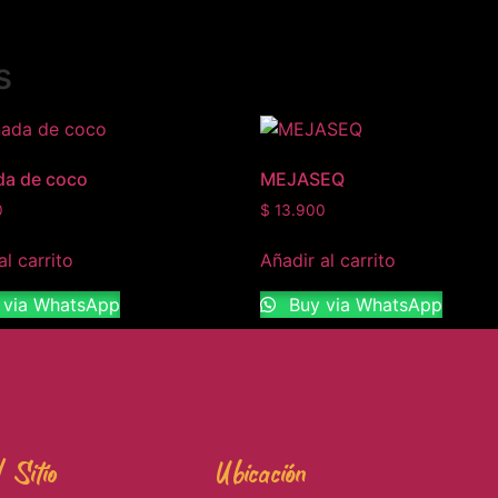
s
da de coco
MEJASEQ
0
$
13.900
al carrito
Añadir al carrito
 via WhatsApp
Buy via WhatsApp
 Sitio
Ubicación