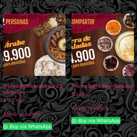
Productos relacionados
Promo Mixto arabe para 2
Promo Barra de ensaladas
personas
$
34.900
$
109.900
Añadir al carrito
Añadir al carrito
Buy via WhatsApp
Buy via WhatsApp