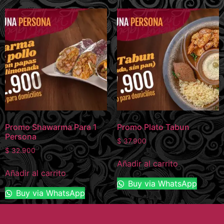
Promo Shawarma Para 1
Promo Plato Tabun
Persona
$
37.900
$
32.900
Añadir al carrito
Añadir al carrito
Buy via WhatsApp
Buy via WhatsApp