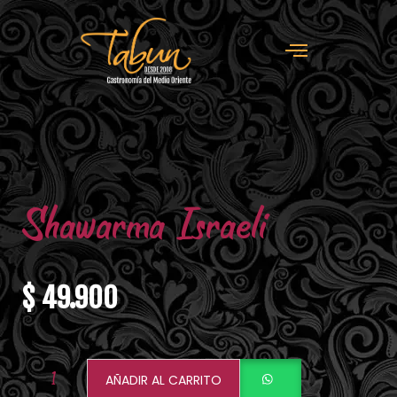
Shawarma Israeli
$
49.900
AÑADIR AL CARRITO