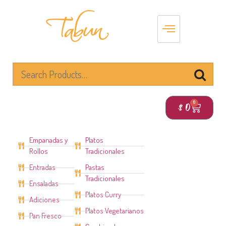
0
$
0
Empanadas y
Platos
Rollos
Tradicionales
Entradas
Pastas
Tradicionales
Ensaladas
Platos Curry
Adiciones
Platos Vegetarianos
Pan Fresco