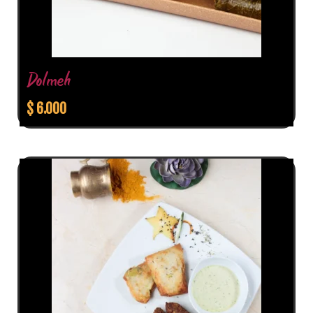
Dolmeh
$
6.000