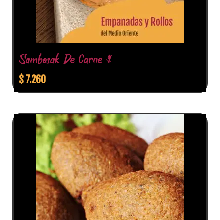
Sambosak De Carne $
$
7.260