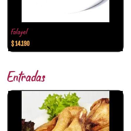
Falafel
$
14.190
Entradas