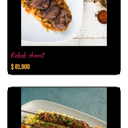
Kebab shamit
$
61.900