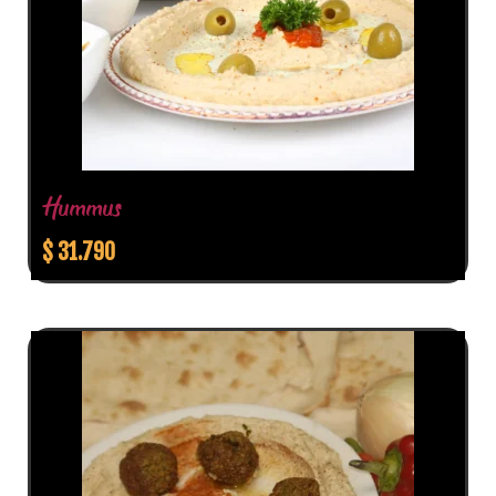
Hummus
$
31.790