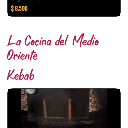
$
8.500
La Cocina del Medio
Oriente
Kebab