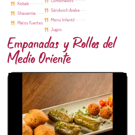
Combinados
Kebab
Sándwich Árabe
Shawarma
Menú Infantil
Platos Fuertes
Jugos
Empanadas y Rollos del
Medio Oriente