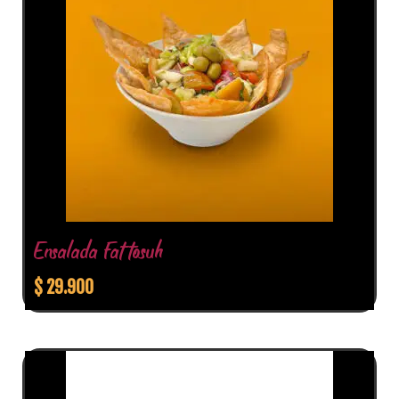
Ensalada Fattosuh
$
29.900