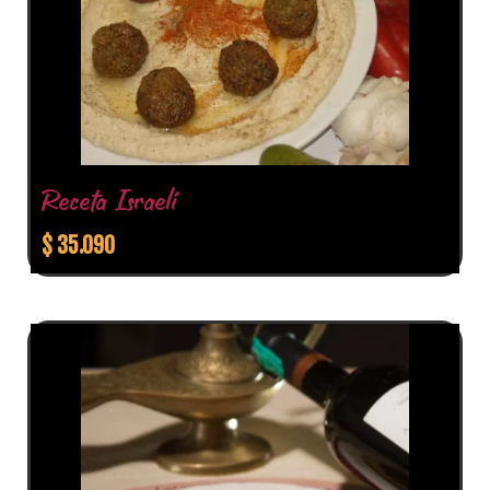
Receta Israelí
$
35.090