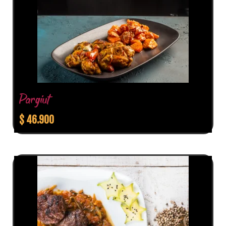
Pargiut
$
46.900